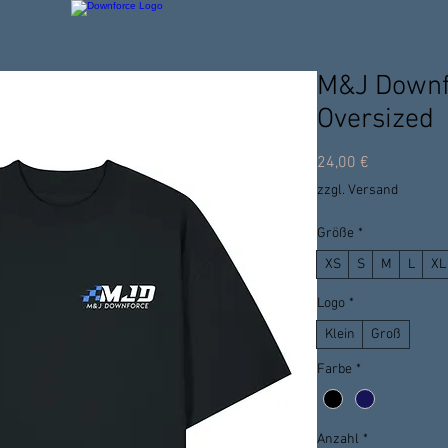
M&J Downfo
Oversized
Preis
24,00 €
zzgl. Versand
Größe
*
XS
S
M
L
XL
Logo
*
Klein
Groß
Farbe
*
Anzahl
*