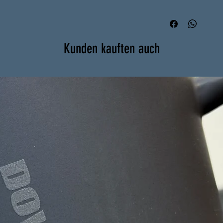
berechnet
100% Biobaumwolle
Kunden kauften auch